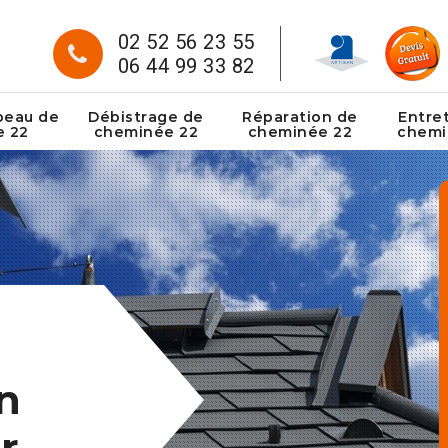
02 52 56 23 55
06 44 99 33 82
peau de
Débistrage de
Réparation de
Entre
e 22
cheminée 22
cheminée 22
chemi
n
r