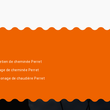
etien de cheminée Perret
age de cheminée Perret
onage de chaudière Perret