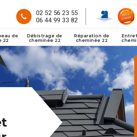
02 52 56 23 55
06 44 99 33 82
peau de
Débistrage de
Réparation de
Entre
e 22
cheminée 22
cheminée 22
chemi
t
r