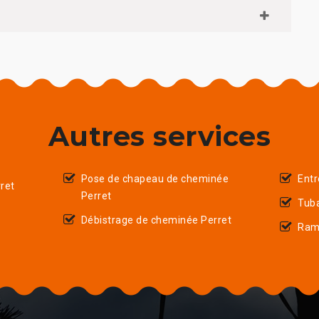
Autres services
Pose de chapeau de cheminée
Entr
ret
Perret
Tub
Débistrage de cheminée Perret
Ram