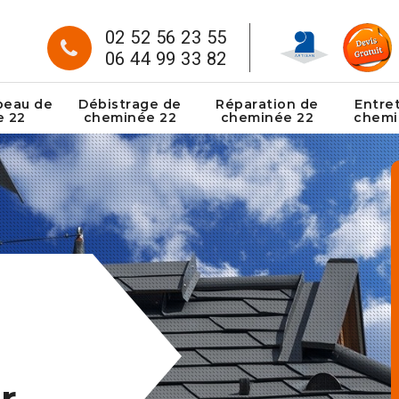
02 52 56 23 55
06 44 99 33 82
peau de
Débistrage de
Réparation de
Entre
e 22
cheminée 22
cheminée 22
chemi
r