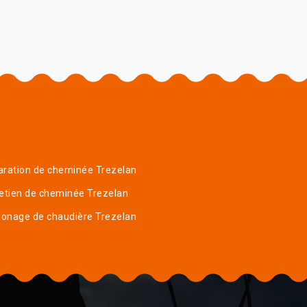
ration de cheminée Trezelan
etien de cheminée Trezelan
onage de chaudière Trezelan