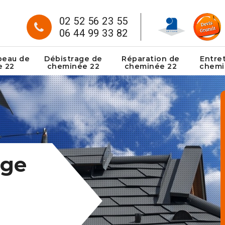
02 52 56 23 55
06 44 99 33 82
peau de
Débistrage de
Réparation de
Entre
e 22
cheminée 22
cheminée 22
chemi
age