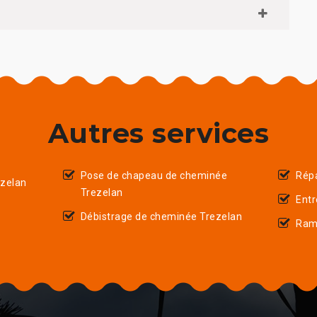
Autres services
Pose de chapeau de cheminée
Répa
zelan
Trezelan
Entr
Débistrage de cheminée Trezelan
Ram