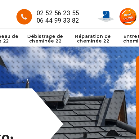
02 52 56 23 55
06 44 99 33 82
peau de
Débistrage de
Réparation de
Entre
e 22
cheminée 22
cheminée 22
chemi
0: