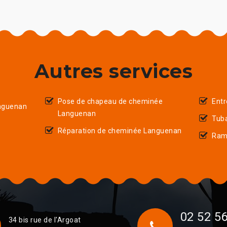
Autres services
Pose de chapeau de cheminée
Ent
nguenan
Languenan
Tub
Réparation de cheminée Languenan
Ram
02 52 56
34 bis rue de l'Argoat