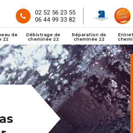
02 52 56 23 55
06 44 99 33 82
peau de
Débistrage de
Réparation de
Entre
e 22
cheminée 22
cheminée 22
chemi
as
r