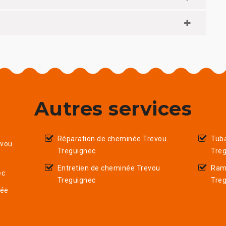
Autres services
Réparation de cheminée Trevou
Tub
evou
Treguignec
Tre
Entretien de cheminée Trevou
Ram
ec
Treguignec
Tre
née