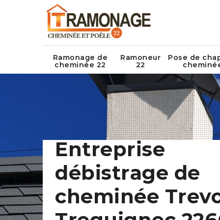
Ramonage de
Ramoneur
Pose de cha
cheminée 22
22
cheminé
Entreprise
débistrage de
cheminée Trev
Treguignec 226