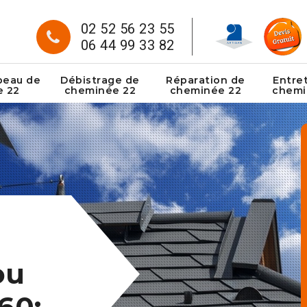
02 52 56 23 55
06 44 99 33 82
peau de
Débistrage de
Réparation de
Entre
e 22
cheminée 22
cheminée 22
chemi
ou
60: