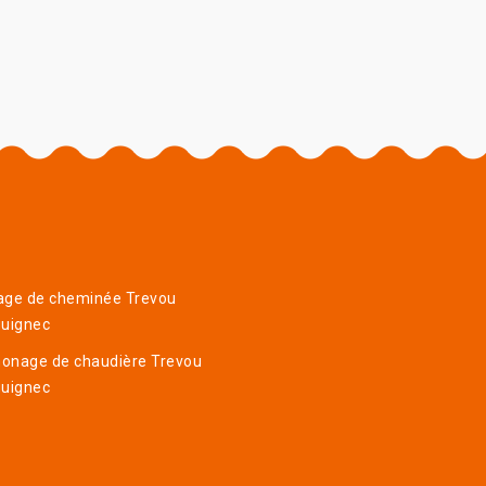
age de cheminée Trevou
guignec
onage de chaudière Trevou
guignec