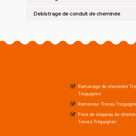
Debistrage de conduit de cheminée
Ramonage de cheminée Tr
Treguignec
Ramoneur Trevou Treguign
Pose de chapeau de chemi
Trevou Treguignec