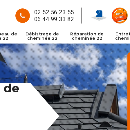
02 52 56 23 55
06 44 99 33 82
peau de
Débistrage de
Réparation de
Entre
e 22
cheminée 22
cheminée 22
chemi
 de