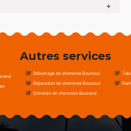
Autres services
Débistrage de cheminée Bourseul
Tub
rseul
Réparation de cheminée Bourseul
Ram
née
Entretien de cheminée Bourseul