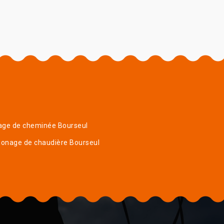
age de cheminée Bourseul
onage de chaudière Bourseul