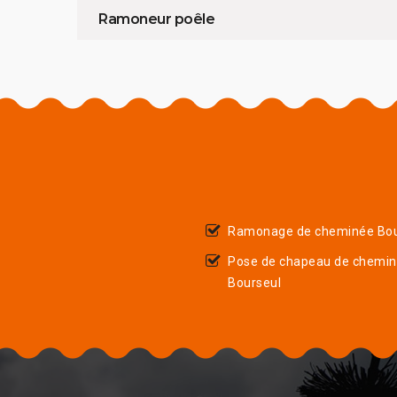
Ramoneur poêle
Ramonage de cheminée Bou
Pose de chapeau de chemi
Bourseul