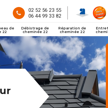
02 52 56 23 55
06 44 99 33 82
peau de
Débistrage de
Réparation de
Entre
e 22
cheminée 22
cheminée 22
chemi
ur