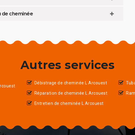
au de cheminée
Autres services
Débistrage de cheminée L Arcouest
Tub
rcouest
Réparation de cheminée L Arcouest
Ram
Entretien de cheminée L Arcouest