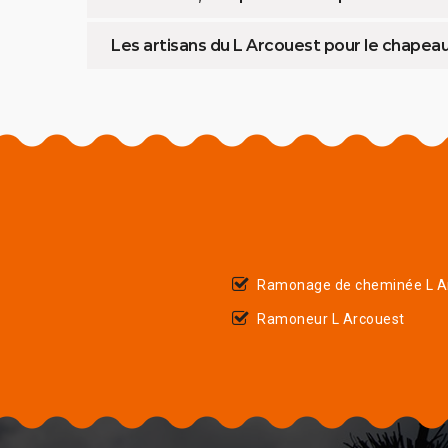
Les artisans du L Arcouest pour le chape
Ramonage de cheminée L A
Ramoneur L Arcouest