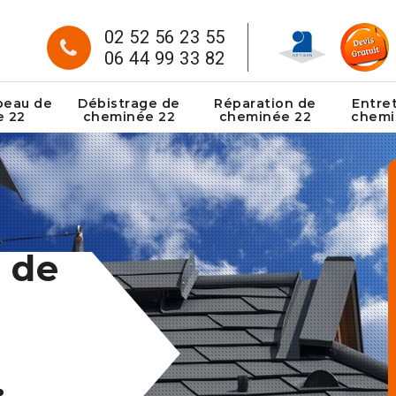
02 52 56 23 55
06 44 99 33 82
peau de
Débistrage de
Réparation de
Entre
e 22
cheminée 22
cheminée 22
chemi
 de
: