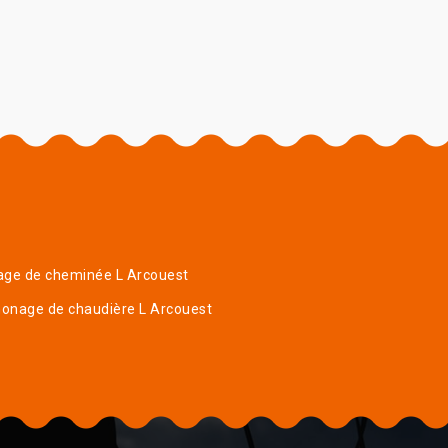
age de cheminée L Arcouest
onage de chaudière L Arcouest