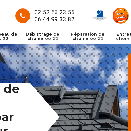
02 52 56 23 55
06 44 99 33 82
peau de
Débistrage de
Réparation de
Entre
e 22
cheminée 22
cheminée 22
chemi
 de
ar
ur