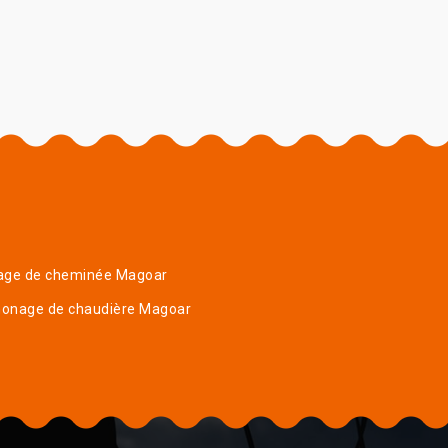
age de cheminée Magoar
onage de chaudière Magoar