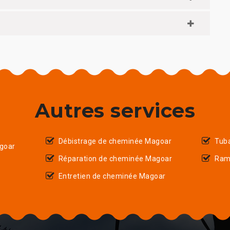
Autres services
Débistrage de cheminée Magoar
Tub
goar
Réparation de cheminée Magoar
Ram
Entretien de cheminée Magoar