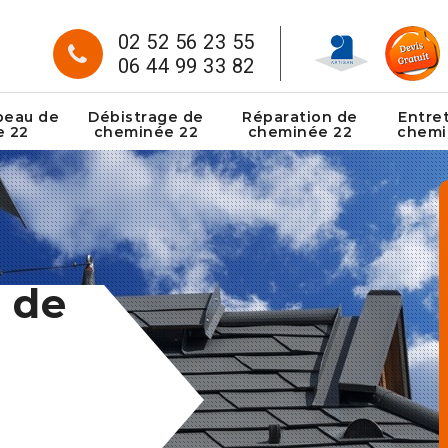
02 52 56 23 55
06 44 99 33 82
peau de
Débistrage de
Réparation de
Entre
e 22
cheminée 22
cheminée 22
chemi
 de