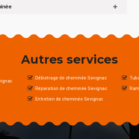
minée
Autres services
Débistrage de cheminée Sevignac
Tub
ignac
Réparation de cheminée Sevignac
Ram
Entretien de cheminée Sevignac