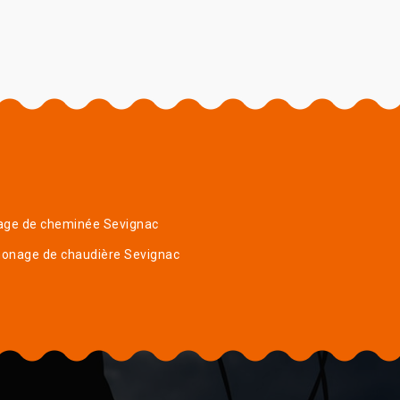
age de cheminée Sevignac
onage de chaudière Sevignac