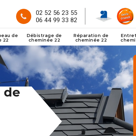
02 52 56 23 55
06 44 99 33 82
peau de
Débistrage de
Réparation de
Entre
e 22
cheminée 22
cheminée 22
chemi
 de
: