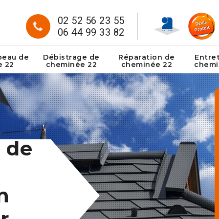
02 52 56 23 55
06 44 99 33 82
peau de
Débistrage de
Réparation de
Entre
e 22
cheminée 22
cheminée 22
chemi
 de
n
r