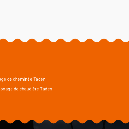
age de cheminée Taden
onage de chaudière Taden