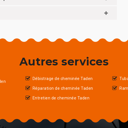
Autres services
Débistrage de cheminée Taden
Tub
den
Réparation de cheminée Taden
Ram
Entretien de cheminée Taden