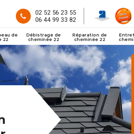
02 52 56 23 55
06 44 99 33 82
peau de
Débistrage de
Réparation de
Entre
e 22
cheminée 22
cheminée 22
chemi
n
r