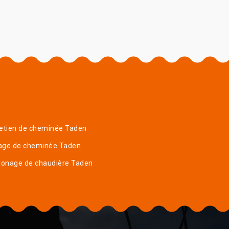
etien de cheminée Taden
age de cheminée Taden
onage de chaudière Taden