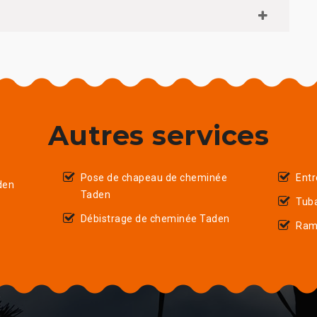
Autres services
Pose de chapeau de cheminée
Entr
den
Taden
Tub
Débistrage de cheminée Taden
Ram