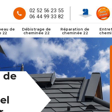
02 52 56 23 55
06 44 99 33 82
peau de
Débistrage de
Réparation de
Entre
e 22
cheminée 22
cheminée 22
chemi
 de
el
r