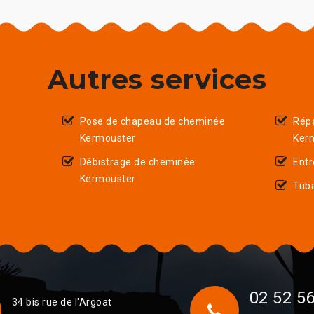
Autres services
Pose de chapeau de cheminée
Rép
Kermouster
Ker
Débistrage de cheminée
Entr
Kermouster
Tub
02 52 56
34 bis rue de l'Argoat