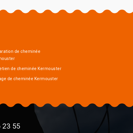
aration de cheminée
mouster
etien de cheminée Kermouster
age de cheminée Kermouster
 23 55