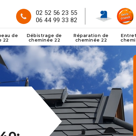
02 52 56 23 55
06 44 99 33 82
peau de
Débistrage de
Réparation de
Entre
e 22
cheminée 22
cheminée 22
chemi
40: