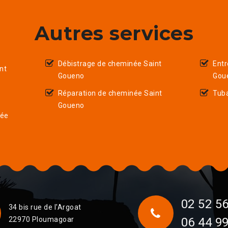
Autres services
Débistrage de cheminée Saint
Entr
nt
Goueno
Gou
Réparation de cheminée Saint
Tub
Goueno
née
02 52 56
34 bis rue de l'Argoat
22970 Ploumagoar
06 44 99