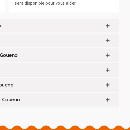
sera disponible pour vous aider.
o
t Goueno
Goueno
t Goueno