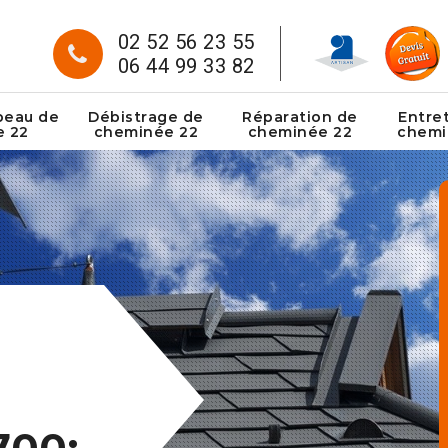
02 52 56 23 55
06 44 99 33 82
peau de
Débistrage de
Réparation de
Entre
e 22
cheminée 22
cheminée 22
chemi
700: