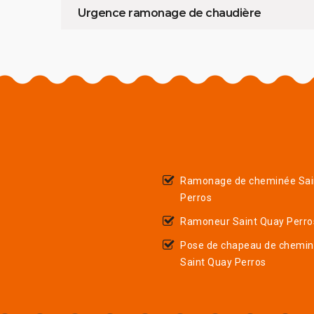
Urgence ramonage de chaudière
Ramonage de cheminée Sai
Perros
Ramoneur Saint Quay Perro
Pose de chapeau de chemi
Saint Quay Perros