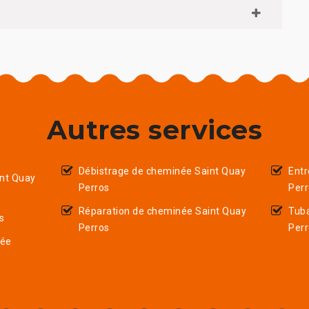
Autres services
Débistrage de cheminée Saint Quay
Entr
nt Quay
Perros
Per
Réparation de cheminée Saint Quay
Tub
s
Perros
Per
née