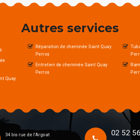
Autres services
Réparation de cheminée Saint Quay
Tub
s
Perros
Per
née
Entretien de cheminée Saint Quay
Ram
Perros
Per
int Quay
02 52 56
34 bis rue de l'Argoat