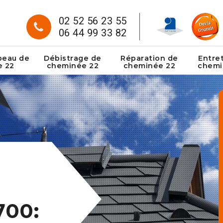
02 52 56 23 55
06 44 99 33 82
peau de
Débistrage de
Réparation de
Entre
e 22
cheminée 22
cheminée 22
chemi
700: