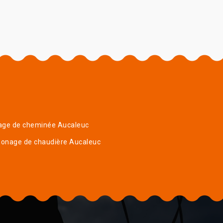
age de cheminée Aucaleuc
onage de chaudière Aucaleuc