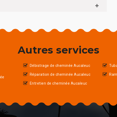
Autres services
Débistrage de cheminée Aucaleuc
Tub
Réparation de cheminée Aucaleuc
Ram
née
Entretien de cheminée Aucaleuc