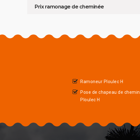
Prix ramonage de cheminée
Ramoneur Ploulec H
Pose de chapeau de chemi
Ploulec H