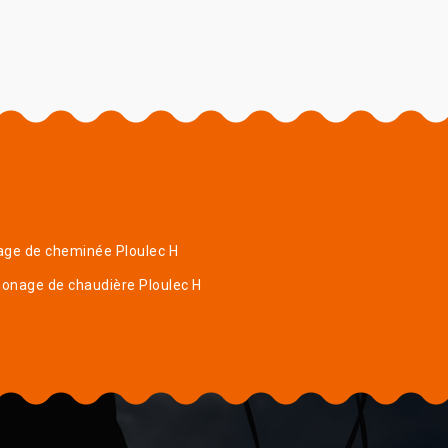
age de cheminée Ploulec H
onage de chaudière Ploulec H