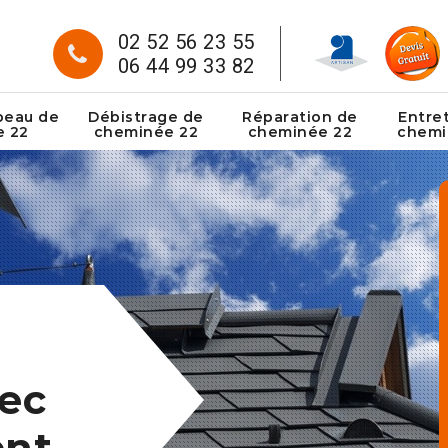
02 52 56 23 55
06 44 99 33 82
peau de
Débistrage de
Réparation de
Entre
e 22
cheminée 22
cheminée 22
chemi
ec
ent