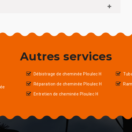
Autres services
Débistrage de cheminée Ploulec H
Tub
Réparation de cheminée Ploulec H
Ram
née
Entretien de cheminée Ploulec H