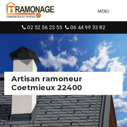
MENU
02 52 56 23 55
06 44 99 33 82
Artisan ramoneur
Coetmieux 22400