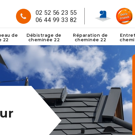
02 52 56 23 55
06 44 99 33 82
peau de
Débistrage de
Réparation de
Entre
e 22
cheminée 22
cheminée 22
chemi
ur