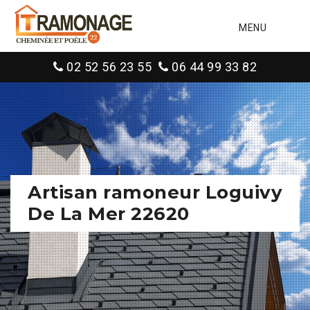
MENU
02 52 56 23 55
06 44 99 33 82
Artisan ramoneur Loguivy
De La Mer 22620