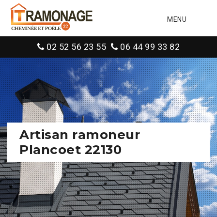
MENU
02 52 56 23 55
06 44 99 33 82
Artisan ramoneur
Plancoet 22130