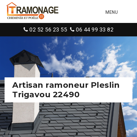
MENU
02 52 56 23 55
06 44 99 33 82
Artisan ramoneur Pleslin
Trigavou 22490