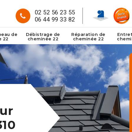
02 52 56 23 55
06 44 99 33 82
peau de
Débistrage de
Réparation de
Entre
e 22
cheminée 22
cheminée 22
chemi
ur
310