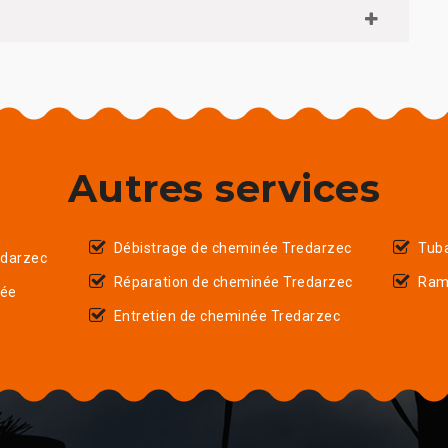
Autres services
Débistrage de cheminée Tredarzec
Tub
darzec
Réparation de cheminée Tredarzec
Ram
née
Entretien de cheminée Tredarzec