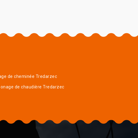
age de cheminée Tredarzec
onage de chaudière Tredarzec