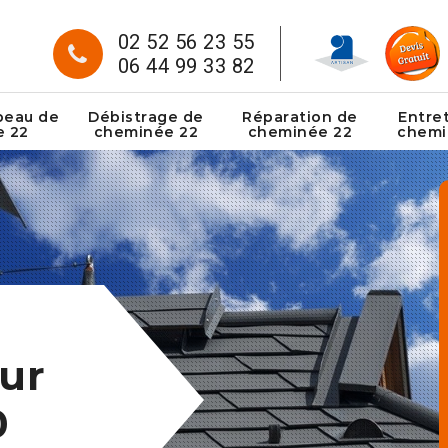
02 52 56 23 55
06 44 99 33 82
peau de
Débistrage de
Réparation de
Entre
e 22
cheminée 22
cheminée 22
chemi
ur
0