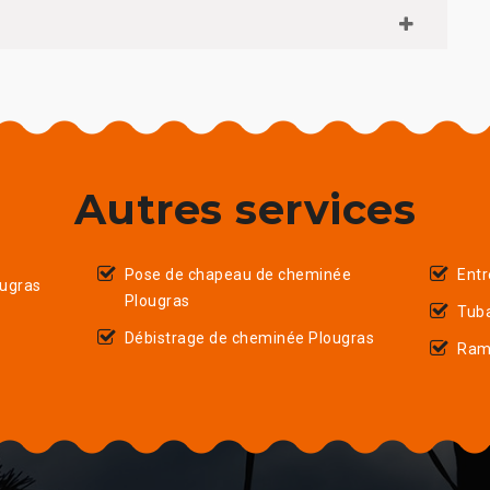
Autres services
Pose de chapeau de cheminée
Entr
ugras
Plougras
Tub
Débistrage de cheminée Plougras
Ram