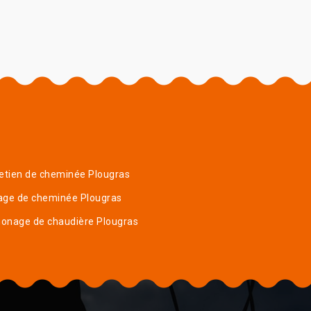
etien de cheminée Plougras
age de cheminée Plougras
onage de chaudière Plougras