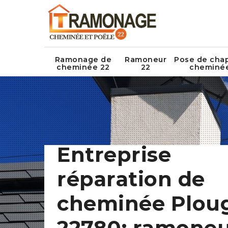
Ramonage de
Ramoneur
Pose de cha
cheminée 22
22
cheminé
Entreprise
réparation de
cheminée Plou
22780: ramone