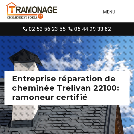
MENU
02 52 56 23 55
06 44 99 33 82
Entreprise réparation de
cheminée Trelivan 22100:
ramoneur certifié