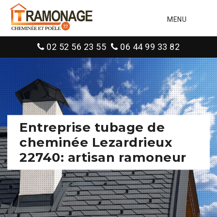
MENU
02 52 56 23 55
06 44 99 33 82
Entreprise tubage de
cheminée Lezardrieux
22740: artisan ramoneur