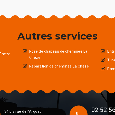
Autres services
Pose de chapeau de cheminée La
Entr
 Cheze
Cheze
Tub
Réparation de cheminée La Cheze
Ram
02 52 56
34 bis rue de l'Argoat