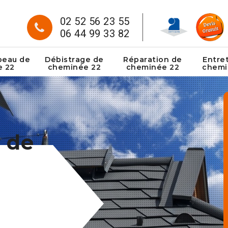
02 52 56 23 55
06 44 99 33 82
peau de
Débistrage de
Réparation de
Entre
e 22
cheminée 22
cheminée 22
chemi
 de