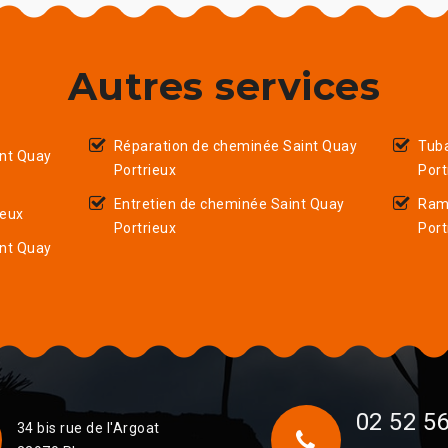
Autres services
Réparation de cheminée Saint Quay
Tub
nt Quay
Portrieux
Port
Entretien de cheminée Saint Quay
Ram
ieux
Portrieux
Port
int Quay
02 52 56
34 bis rue de l'Argoat