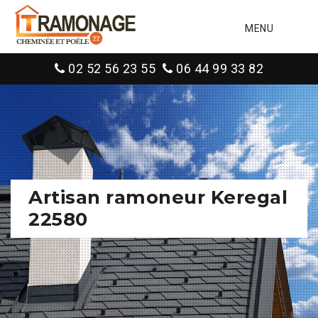
MENU
02 52 56 23 55
06 44 99 33 82
Artisan ramoneur Keregal
22580