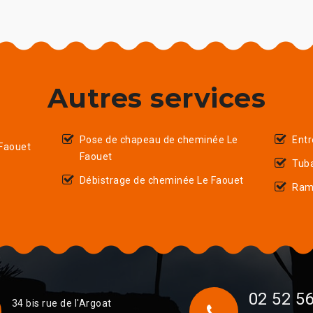
Autres services
Pose de chapeau de cheminée Le
Entr
Faouet
Faouet
Tub
Débistrage de cheminée Le Faouet
Ram
02 52 56
34 bis rue de l'Argoat